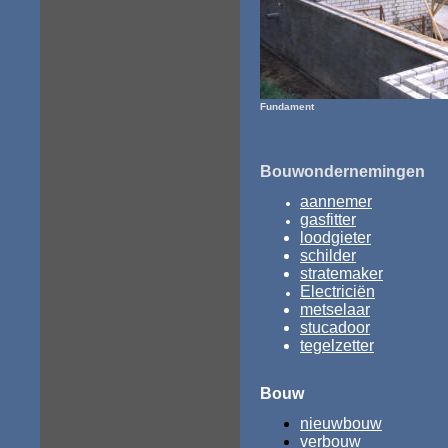
Fundament
Bouwondernemingen
aannemer
gasfitter
loodgieter
schilder
stratemaker
Electriciën
metselaar
stucadoor
tegelzetter
Bouw
nieuwbouw
verbouw