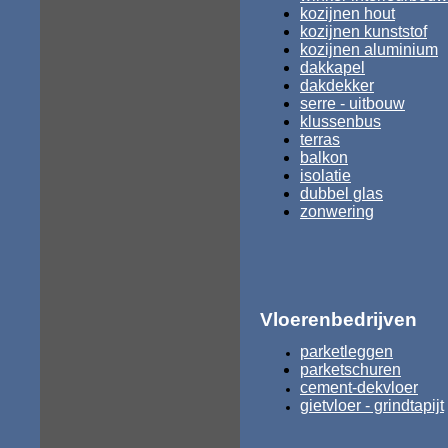
kozijnen hout
kozijnen kunststof
kozijnen aluminium
dakkapel
dakdekker
serre - uitbouw
klussenbus
terras
balkon
isolatie
dubbel glas
zonwering
Vloerenbedrijven
parketleggen
parketschuren
cement-dekvloer
gietvloer - grindtapijt