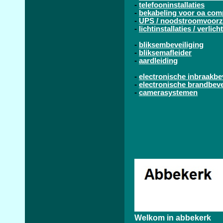
-
telefooninstallaties
-
bekabeling voor oa com
-
UPS / noodstroomvoorz
-
lichtinstallaties / verlic
-
bliksembeveiliging
-
bliksemafleider
-
aardleiding
-
electronische inbraakbe
-
electronische brandbeve
-
camerasystemen
Welkom in abbekerk