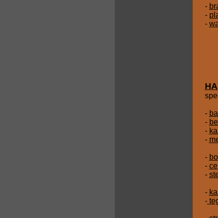
-
br
-
pl
-
wa
HA
spe
-
ba
-
be
-
ka
-
me
-
bo
-
ce
-
st
-
ka
-
teg