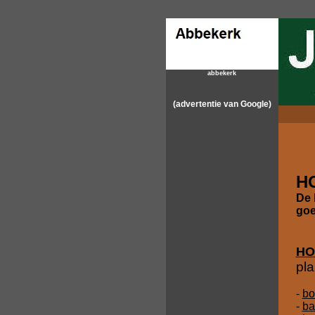
abbekerk
(advertentie van Google)
H
De 
goe
HO
pla
-
bo
-
ba