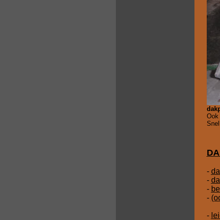
dak
Ook 
Snel
DA
-
da
-
da
-
be
-
(o
-
le