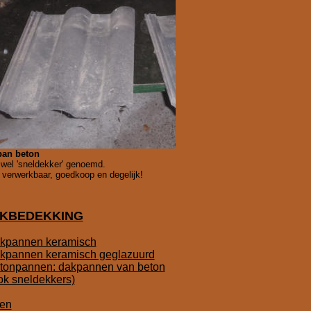
pan beton
wel 'sneldekker' genoemd.
 verwerkbaar, goedkoop en degelijk!
KBEDEKKING
kpannen keramisch
kpannen keramisch geglazuurd
tonpannen: dakpannen van beton
ok sneldekkers)
ien