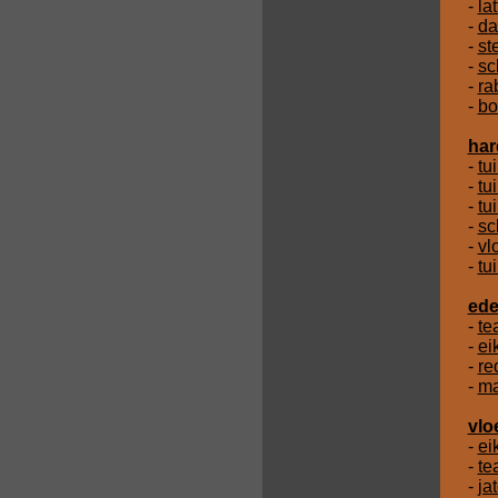
-
la
-
da
-
st
-
sc
-
ra
-
bo
har
-
tu
-
tu
-
tu
-
sc
-
vl
-
tu
ede
-
te
-
ei
-
re
-
ma
vlo
-
ei
-
te
-
ja