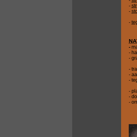
-
st
-
st
-
st
-
te
NA
-
ma
- h
- gr
- tr
- a
- te
- p
- d
- o