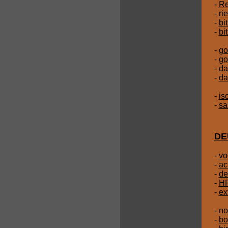
-
Re
-
rie
-
bi
-
bi
-
go
-
go
-
da
-
da
-
is
-
sa
DE
-
vo
-
ac
-
de
-
HP
-
ex
-
no
-
bo