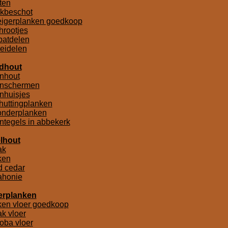
tten
kbeschot
eigerplanken goedkoop
hrootjes
batdelen
eidelen
dhout
inhout
inschermen
inhuisjes
huttingplanken
onderplanken
integels in abbekerk
lhout
ak
ken
d cedar
honie
erplanken
ken vloer goedkoop
ak vloer
toba vloer