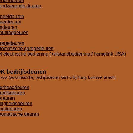
nnendeuren
andwerende deuren
neeldeuren
neerdeuren
indeuren
huttingdeuren
ragedeuren
tomatische garagedeuren
 electrische bediening (+afstandbediening / homelink USA)
K bedrijfsdeuren
voor (automatische) bedrijfsdeuren kunt u bij Harry Luinseel terecht!
erheaddeuren
drijfsdeuren
ldeuren
iligheidsdeuren
huifdeuren
tomatische deuren