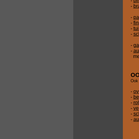
-
bi
-
br
-
pa
-
fi
-
tu
-
sc
-
ga
-
au
met
OO
Ook 
-
ov
-
be
-
ro
-
ve
-
sc
-
au