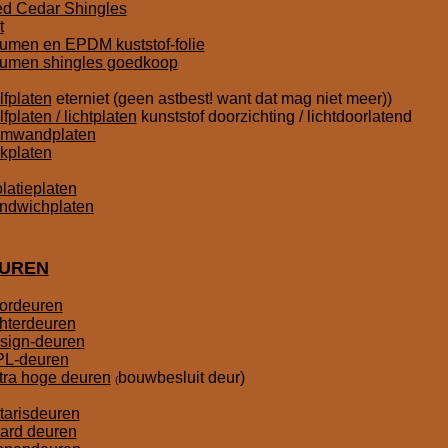
d Cedar Shingles
t
tumen en EPDM kuststof-folie
tumen shingles goedkoop
lfplaten
eterniet (geen astbest! want dat mag niet meer))
lfplaten / lichtplaten
kunststof doorzichting / lichtdoorlatend
mwandplaten
kplaten
olatieplaten
ndwichplaten
UREN
ordeuren
hterdeuren
sign-deuren
L-deuren
tra hoge deuren
bouwbesluit deur)
(
tarisdeuren
ard deuren