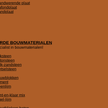
andwerende plaat
afondplaat
ndplaat
RDE BOUWMATERIALEN
cialist in bouwmaterialen!
ksteen
tonsteen
lk-zandsteen
tselsteen
uwblokken
ment
eenlijm
nt-en-klaar mix
el-lijm