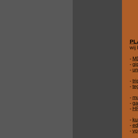
PL
wij
-
M
-
gi
-
un
-
tr
-
te
-
mu
-
ga
-
HP
-
ku
-
ed
-
vo