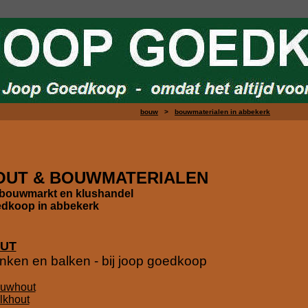
bouw
>
bouwmaterialen in abbekerk
OUT & BOUWMATERIALEN
bouwmarkt en klushandel
dkoop in abbekerk
UT
nken en balken - bij joop goedkoop
uwhout
lkhout