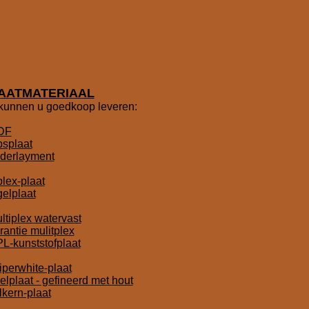
AATMATERIAAL
 kunnen u goedkoop leveren:
DF
psplaat
derlayment
iplex-plaat
gelplaat
ltiplex watervast
rantie mulitplex
L-kunststofplaat
iperwhite-plaat
elplaat - gefineerd met hout
lkern-plaat