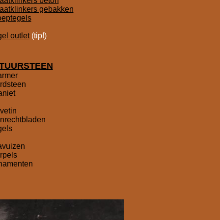
raatklinkers beton
raatklinkers gebakken
oeptegels
gel outlet
(tip!)
TUURSTEEN
rmer
ardsteen
aniet
avetin
anrechtbladen
gels
lavuizen
orpels
rnamenten