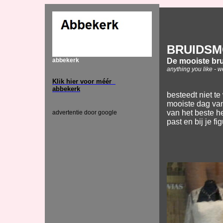
BRUIDS
De mooiste br
abbekerk
anything you like - we
Klik hier voor méér
abbekerk
besteedt niet t
mooiste dag van 
van het beste h
advertentie door google
past en bij je fi