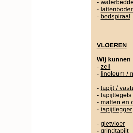
-
waterbedd
-
lattenbode
-
bedspiraal
VLOEREN
Wij kunnen 
-
zeil
-
linoleum /
-
tapijt / va
-
tapijttegels
-
matten en 
-
tapijtlegger
-
gietvloer
-
grindtapijt