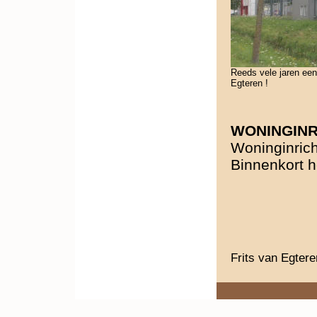
Reeds vele jaren ee
Egteren !
WONINGINR
Woninginric
Binnenkort h
Frits van Egter