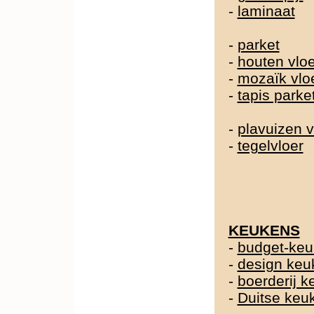
-
laminaat
-
parket
-
houten vlo
-
mozaïk vlo
-
tapis parke
-
plavuizen v
-
tegelvloer
KEUKENS
-
budget-ke
-
design keu
-
boerderij 
-
Duitse ke