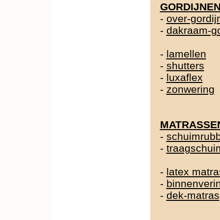
GORDIJNE
-
over-gordij
-
dakraam-go
-
lamellen
-
shutters
-
luxaflex
-
zonwering
MATRASSE
-
schuimrubb
-
traagschui
-
latex matra
-
binnenveri
-
dek-matras