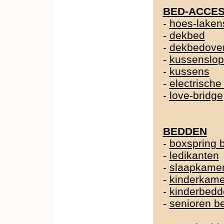
BED-ACCES
-
hoes-laken
-
dekbed
-
dekbedover
-
kussenslo
-
kussens
-
electrische
-
love-bridge
BEDDEN
-
boxspring 
-
ledikanten
-
slaapkame
-
kinderkame
-
kinderbedd
-
senioren b