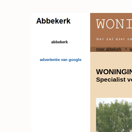
abbekerk
meer abbekerk
>
w
advertentie van google
WONINGI
Specialist 