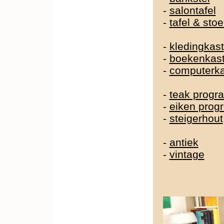
-
salontafel
-
tafel & sto
-
kledingkast
-
boekenkas
-
computerka
-
teak prog
-
eiken pro
-
steigerhout
-
antiek
-
vintage