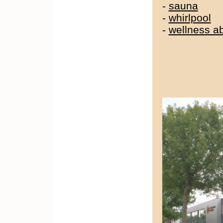
-
sauna
-
whirlpool
-
wellness a