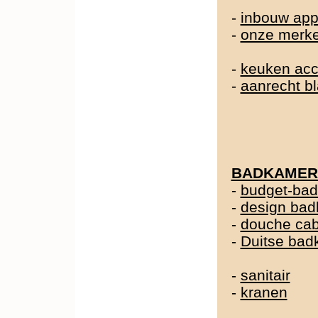
-
inbouw app
-
onze merk
-
keuken acc
-
aanrecht b
BADKAMER
-
budget-ba
-
design ba
-
douche cab
-
Duitse ba
-
sanitair
-
kranen