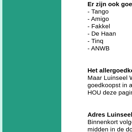
Er zijn ook g
- Tango
- Amigo
- Fakkel
- De Haan
- Tinq
- ANWB
Het allergoedk
Maar Luinseel W
goedkoopst in 
HOU deze pagin
Adres Luinseel
Binnenkort vol
midden in de do