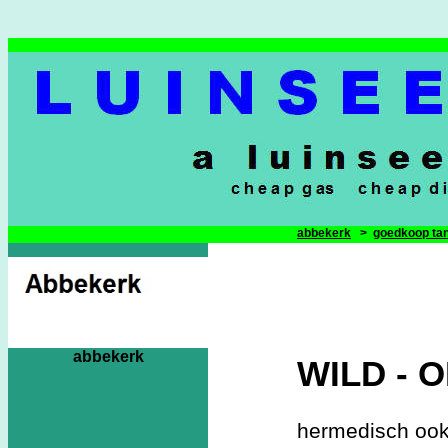
abbekerk
>
goedkoop ta
abbekerk
WILD - 
hermedisch ook