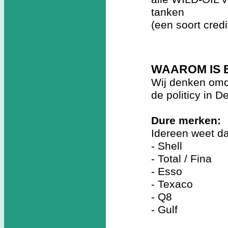
tanken
(een soort cred
WAAROM IS 
Wij denken omd
de politicy in 
Dure merken:
Idereen weet da
- Shell
- Total / Fina
- Esso
- Texaco
- Q8
- Gulf