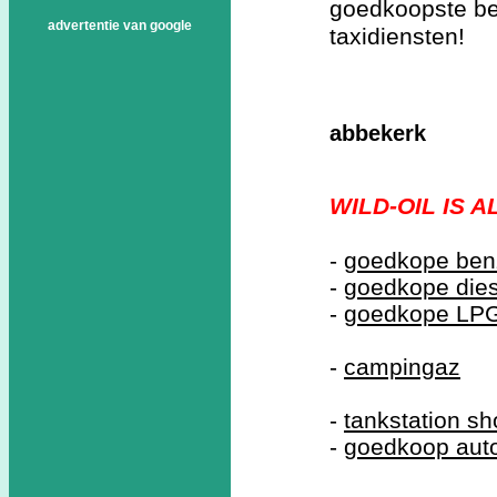
goedkoopste be
advertentie van google
taxidiensten!
abbekerk
WILD-OIL IS 
-
goedkope ben
-
goedkope dies
-
goedkope LP
-
campingaz
-
tankstation s
-
goedkoop aut