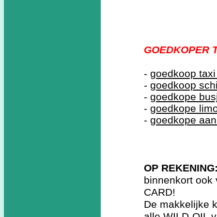
GOEDKOPER T
-
goedkoop taxi
-
goedkoop schi
-
goedkope busj
-
goedkope lim
-
goedkope aan
OP REKENING
binnenkort ook
CARD!
De makkelijke 
alle WILD-OIL v