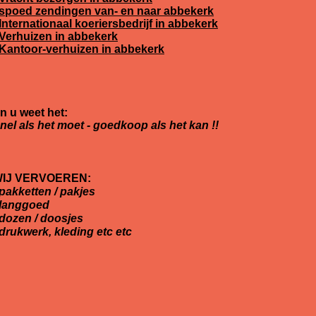
spoed zendingen van- en naar abbekerk
Internationaal koeriersbedrijf in abbekerk
Verhuizen in abbekerk
Kantoor-verhuizen in abbekerk
n u weet het:
nel als het moet - goedkoop als het kan !!
IJ VERVOEREN:
 pakketten / pakjes
 langgoed
 dozen / doosjes
 drukwerk, kleding etc etc