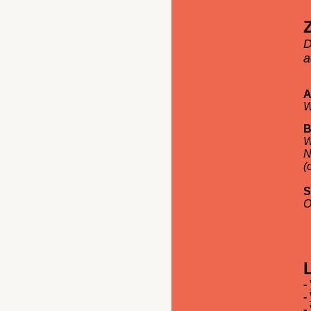
D
a
A
W
B
W
N
(
S
O
-
-
-