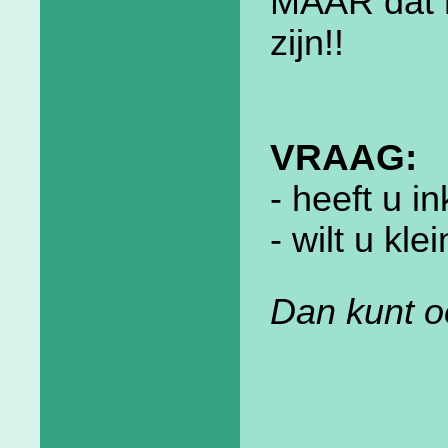
MAAR dat 
zijn!!
VRAAG:
- heeft u i
- wilt u kl
Dan kunt oo