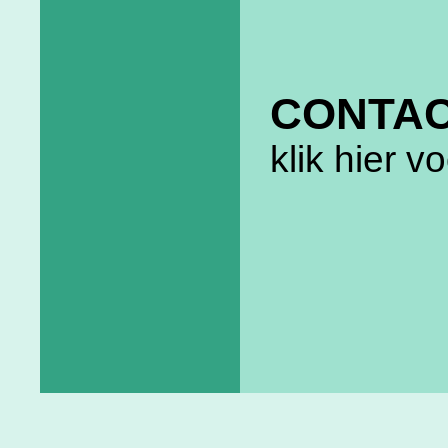
CONTA
klik hier v