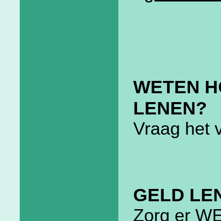
WETEN H
LENEN?
Vraag het 
GELD LE
Zorg er WE