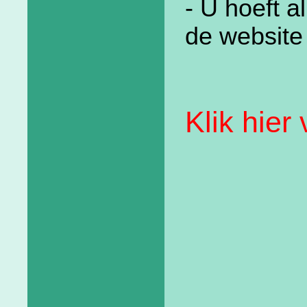
- U hoeft a
de website 
Klik hier