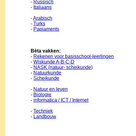
-
Russisch
-
Italiaans
-
Arabisch
-
Turks
-
Papiaments
Bèta vakken:
-
Rekenen voor basisschool-leerlingen
-
Wiskunde A-B-C-D
-
NASK (natuur- scheikunde)
-
Natuurkunde
-
Scheikunde
-
Natuur en leven
-
Biologie
-
informatica / ICT / Internet
-
Techniek
-
Landbouw