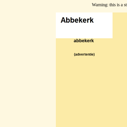
Warning: this is a s
abbekerk
(advertentie)