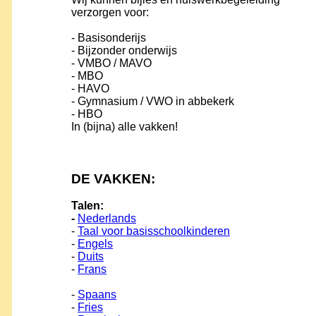
verzorgen voor:
- Basisonderijs
- Bijzonder onderwijs
- VMBO / MAVO
- MBO
- HAVO
- Gymnasium / VWO in abbekerk
- HBO
In (bijna) alle vakken!
DE VAKKEN:
Talen:
-
Nederlands
-
Taal voor basisschoolkinderen
-
Engels
-
Duits
-
Frans
-
Spaans
-
Fries