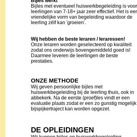
Bijles wérkt
Bijles met eventueel huiswerkbegeleiding is voor
leerlingen van 7-18+ jaar zeer effectief. Het is ee
vriendelijke vorm van begeleiding waardoor de
leerling zélf kan 'groeien'.
Wij hebben de beste leraren / leraressen!
Onze leraren worden geselecteerd op kwaliteit
zodat ons onderwijs bovengemiddeld goed is!
Daarmee leveren de leerlingen de beste
prestaties.
ONZE METHODE
Wij geven persoonlijke bijles met
huiswerkbegeleiding bij de leerling thuis, ook in
abbekerk. Na de eerste (proef)les vindt er een
evaluatie plaats zodat er een zo gunstig mogelijk
bijspijkertraject kan worden opgezet.
DE OPLEIDINGEN
Wij kunnen bijles en huiswerkbegeleiding