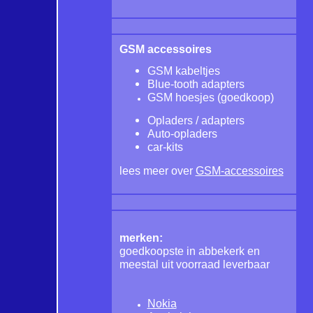
GSM accessoires
GSM kabeltjes
Blue-tooth adapters
GSM hoesjes
(goedkoop)
Opladers / adapters
Auto-opladers
car-kits
lees meer over
GSM-accessoires
merken:
goedkoopste in abbekerk en
meestal uit voorraad leverbaar
Nokia