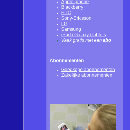
Apple iphone
Blackberry
HTC
Sony-Ericsson
LG
Samsung
iPad / Galaxy / tablets
Vaak gratis met een
abo
Abonnementen
Goedkope
abo
nnementen
Zakelijke
abo
nnementen