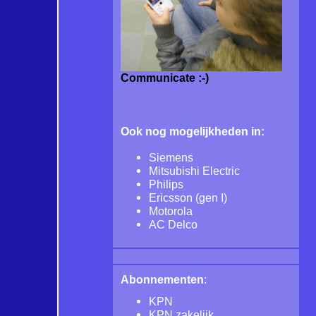
Communicate :-)
Ook nog mogelijkheden in:
Siemens
Mitsubishi Electric
Philips
Ericsson (gen I)
Motorola
AC Delco
Abonnementen
:
KPN
KPN zakelijk