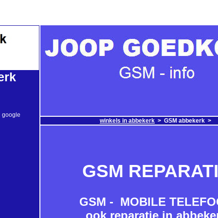
erk
n google
winkels in abbekerk
>
GSM abbekerk >
GSM REPARAT
GSM - MOBILE TELEF
ook reparatie in abbeke