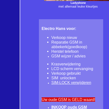
Ladyphone
met allemaal leuke kleurtjes
Electro Hans voor:
Verkoop nieuw
Reparatie GSM in
abbekerk(goedkoop)
Herstel telefoon
GSM wijzer / advies
Krasverwijdering
LCD scherm vervanging
Verkoop gebruikt
SIM unlocken
SIM-LOCK verwijderen
Uw oude GSM is GELD waard!
INKOOP oude GSM