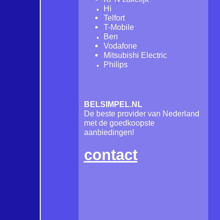
Hi
Telfort
T-Mobile
Ben
Vodafone
Mitsubishi Electric
Philips
BELSIMPEL.NL
De beste provider van Nederland
met de goedkoopste
aanbiedingen!
contact