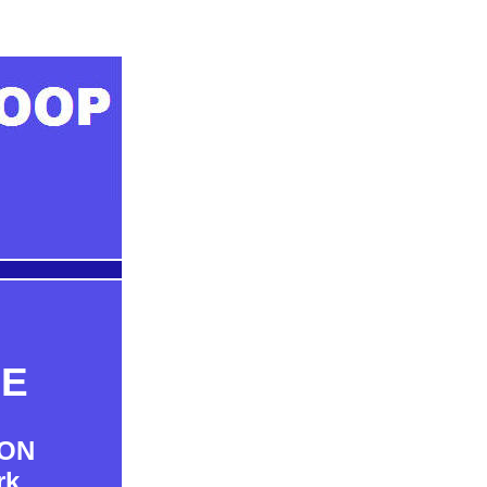
IE
OON
rk