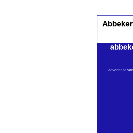
abbek
advertentie va