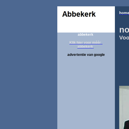
home
no
abbekerk
Voo
Klik hier voor méér
abbekerk
advertentie van google