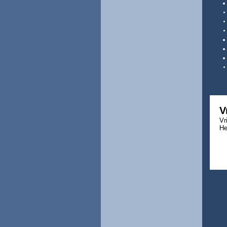
V
Vr
He