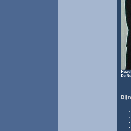
Huwel
De Not
Bij 