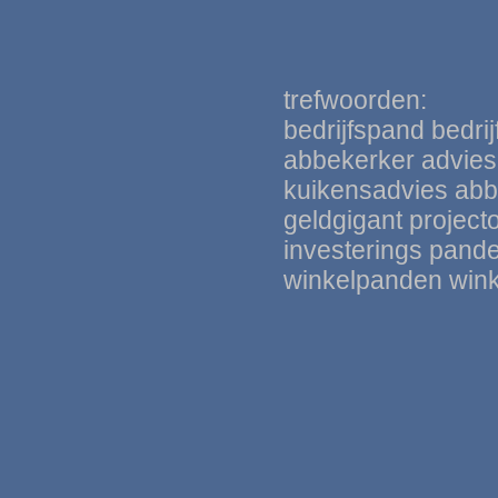
trefwoorden:
bedrijfspand bedri
abbekerker advies 
kuikensadvie
s
abb
geldgigant
project
investerings pand
winkelpanden win