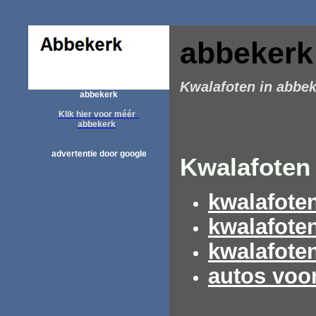
abbekerk
Kwalafoten in abbe
abbekerk
Klik hier voor méér
abbekerk
advertentie door google
Kwalafoten 
kwalafote
kwalafote
kwalafote
autos voo