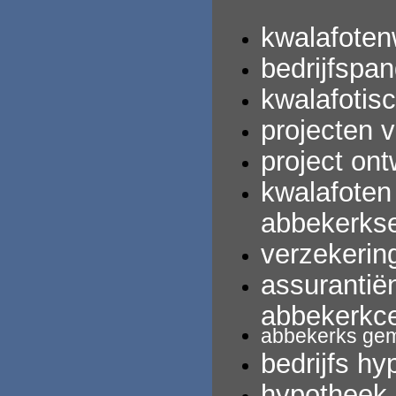
kwalafoten
bedrijfspan
kwalafotis
projecten 
project ont
kwalafoten
abbekerks
verzekerin
assurantië
abbekerkc
abbekerks
gem
bedrijfs
hy
hypotheek 