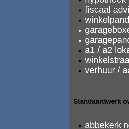
fiscaal adv
winkelpand
garagebox
garagepan
a1 / a2 loka
winkelstra
verhuur / 
Standaardwerk ov
abbekerk
n