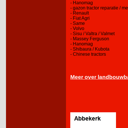
- Hanomag
- gazon tractor reparatie / m
- Renault
- Fiat Agri
- Same
- Volvo
- Sisu / Valtra / Valmet
- Massey Ferguson
- Hanomag
- Shibaura / Kubota
- Chinese tractors
Meer over landbouw