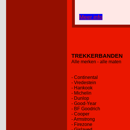
Meer info
TREKKERBANDEN
Alle merken - alle maten
- Continental
- Vredestein
- Hankook
- Michelin
- Dunlop
- Good-Year
- BF Goodrich
- Cooper
- Armstrong
- Firezone
- Gislaved