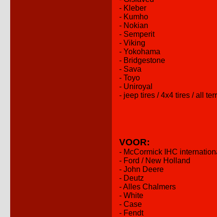
- Kleber
- Kumho
- Nokian
- Semperit
- Viking
- Yokohama
- Bridgestone
- Sava
- Toyo
- Uniroyal
- jeep tires / 4x4 tires / all ter
VOOR:
- McCormick IHC internation
- Ford / New Holland
- John Deere
- Deutz
- Alles Chalmers
- White
- Case
- Fendt