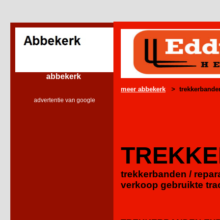
abbekerk
meer abbekerk
> trekkerbanden 
advertentie van google
TREKK
trekkerbanden / repara
verkoop gebruikte tr