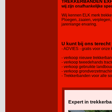
TREKKERBANDEN EX
wij zijn onafhankelijke spe
Wij kennen ELK merk trekker
Ploegen, zaaien, verplegen,
jarenlange ervaring.
U kunt bij ons terecht
- ADVIES - gratis voor onze
- verkoop nieuwe trekkerba
- verkoop tweedehands trac
- verkoop gebruikte landb
- verkoop grondverzetmach
- Trekkerbanden voor alle so
Expert in trekkerb