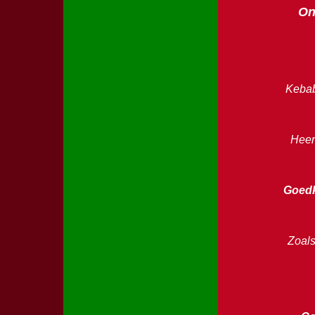
On
Kebab
Heerl
Goedk
Zoals