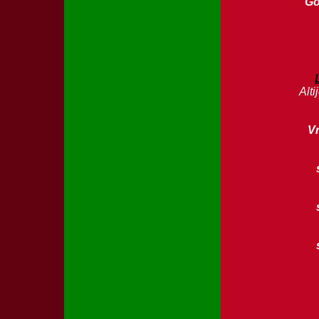
Go
Alti
V