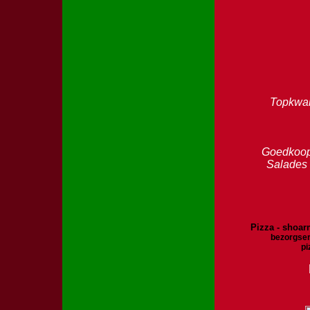
Topkwal
Goedkoop 
Salades 
Pizza - shoarm
bezorgser
pi